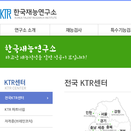
전국KTR센터
KTR 파트너쉽
자격증(브레인코치)