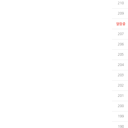
210
209
열람중
207
206
205
204
203
202
201
200
199
198