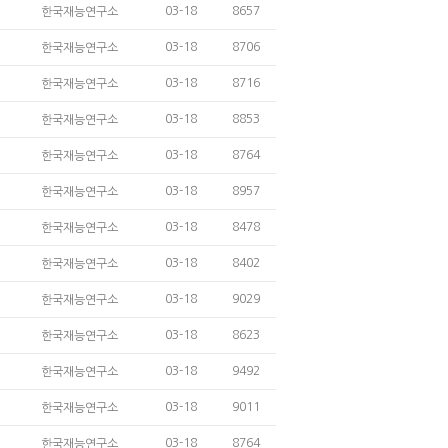
03-18
8657
한국재능연구소
03-18
8706
한국재능연구소
03-18
8716
한국재능연구소
03-18
8853
한국재능연구소
03-18
8764
한국재능연구소
03-18
8957
한국재능연구소
03-18
8478
한국재능연구소
03-18
8402
한국재능연구소
03-18
9029
한국재능연구소
03-18
8623
한국재능연구소
03-18
9492
한국재능연구소
03-18
9011
한국재능연구소
03-18
8764
한국재능연구소