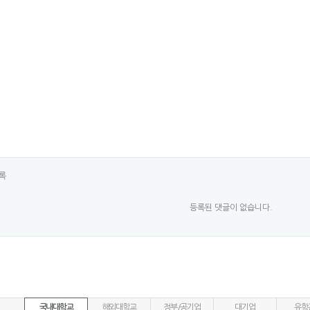
록
등록된 댓글이 없습니다.
국내대학교
해외대학교
정부/공기업
대기업
유학