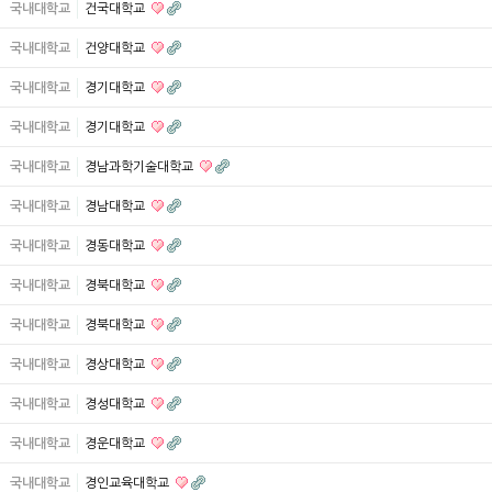
국내대학교
건국대학교
국내대학교
건양대학교
국내대학교
경기대학교
국내대학교
경기대학교
국내대학교
경남과학기술대학교
국내대학교
경남대학교
국내대학교
경동대학교
국내대학교
경북대학교
국내대학교
경북대학교
국내대학교
경상대학교
국내대학교
경성대학교
국내대학교
경운대학교
국내대학교
경인교육대학교