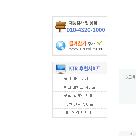
.
댓글목
전체