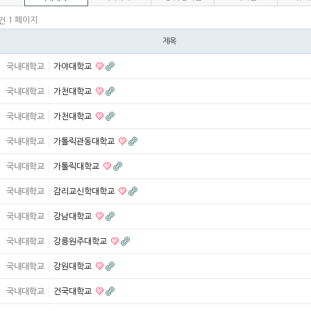
1 페이지
5건
제목
국내대학교
가야대학교
국내대학교
가천대학교
국내대학교
가천대학교
국내대학교
가톨릭관동대학교
국내대학교
가톨릭대학교
국내대학교
감리교신학대학교
국내대학교
강남대학교
국내대학교
강릉원주대학교
국내대학교
강원대학교
국내대학교
건국대학교