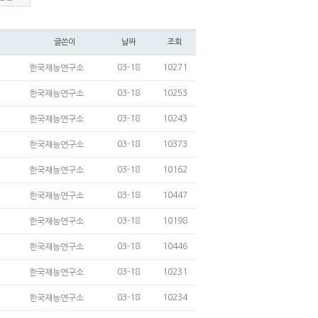
글쓴이
날짜
조회
03-18
10271
한국재능연구소
03-18
10253
한국재능연구소
03-18
10243
한국재능연구소
03-18
10373
한국재능연구소
03-18
10162
한국재능연구소
03-18
10447
한국재능연구소
03-18
10198
한국재능연구소
03-18
10446
한국재능연구소
03-18
10231
한국재능연구소
03-18
10234
한국재능연구소