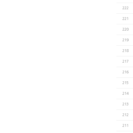
222
221
220
219
218
217
216
215
214
213
212
211