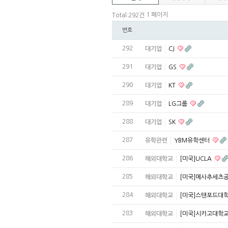
1 페이지
Total 292건
번호
292
대기업
CJ
291
대기업
GS
290
대기업
KT
289
대기업
LG그룹
288
대기업
SK
287
유학관련
YBM유학센터
286
해외대학교
[미국]UCLA
285
해외대학교
[미국]메사추세츠
284
해외대학교
[미국]스탠포드대
283
해외대학교
[미국]시카고대학