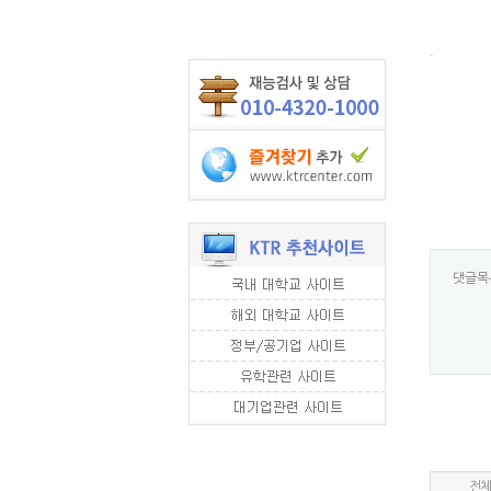
.
댓글목
전체