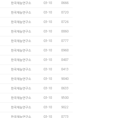
03-18
8666
한국재능연구소
03-18
8720
한국재능연구소
03-18
8726
한국재능연구소
03-18
8860
한국재능연구소
03-18
8777
한국재능연구소
03-18
8968
한국재능연구소
03-18
8487
한국재능연구소
03-18
8413
한국재능연구소
03-18
9040
한국재능연구소
03-18
8633
한국재능연구소
03-18
9500
한국재능연구소
03-18
9022
한국재능연구소
03-18
8773
한국재능연구소