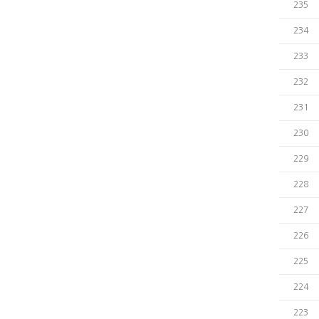
235
234
233
232
231
230
229
228
227
226
225
224
223