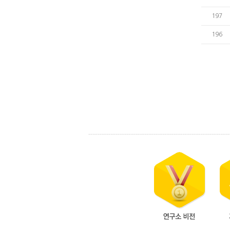
197
196