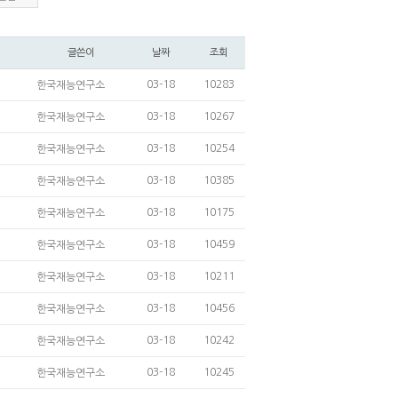
글쓴이
날짜
조회
03-18
10283
한국재능연구소
03-18
10267
한국재능연구소
03-18
10254
한국재능연구소
03-18
10385
한국재능연구소
03-18
10175
한국재능연구소
03-18
10459
한국재능연구소
03-18
10211
한국재능연구소
03-18
10456
한국재능연구소
03-18
10242
한국재능연구소
03-18
10245
한국재능연구소