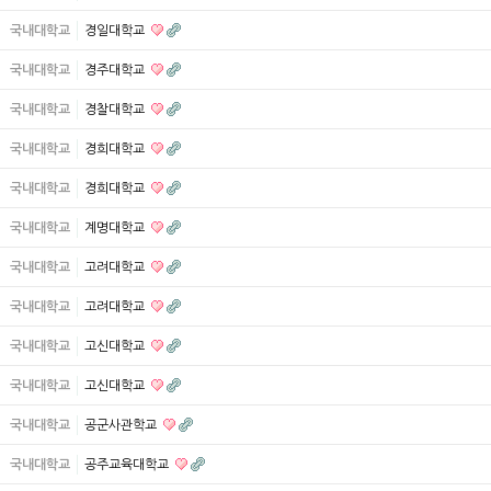
국내대학교
경일대학교
국내대학교
경주대학교
국내대학교
경찰대학교
국내대학교
경희대학교
국내대학교
경희대학교
국내대학교
계명대학교
국내대학교
고려대학교
국내대학교
고려대학교
국내대학교
고신대학교
국내대학교
고신대학교
국내대학교
공군사관학교
국내대학교
공주교육대학교