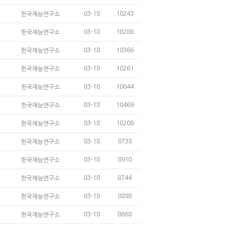
03-18
10243
한국재능연구소
03-18
10286
한국재능연구소
03-18
10366
한국재능연구소
03-18
10261
한국재능연구소
03-18
10644
한국재능연구소
03-18
10469
한국재능연구소
03-18
10208
한국재능연구소
03-18
8738
한국재능연구소
03-18
8910
한국재능연구소
03-18
8744
한국재능연구소
03-18
8898
한국재능연구소
03-18
8668
한국재능연구소