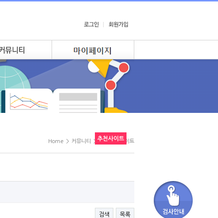
추천사이트
Home
>
커뮤니티
>
KTR 추천사이트
검색
목록