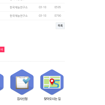
03-18
8595
한국재능연구소
03-18
8790
한국재능연구소
목록