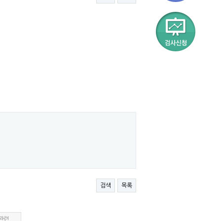
검색
목록
관련