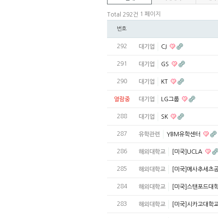
1 페이지
Total 292건
번호
292
대기업
CJ
291
대기업
GS
290
대기업
KT
열람중
대기업
LG그룹
288
대기업
SK
287
유학관련
YBM유학센터
286
해외대학교
[미국]UCLA
285
해외대학교
[미국]메사추세츠
284
해외대학교
[미국]스탠포드대
283
해외대학교
[미국]시카고대학