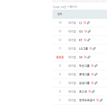
1 페이지
Total 14건
번호
14
대기업
CJ
13
대기업
GS
12
대기업
KT
11
대기업
LG그룹
열람중
대기업
SK
9
대기업
두산그룹
8
대기업
롯데그룹
7
대기업
삼성그룹
6
대기업
포스코
5
대기업
한국도로공사