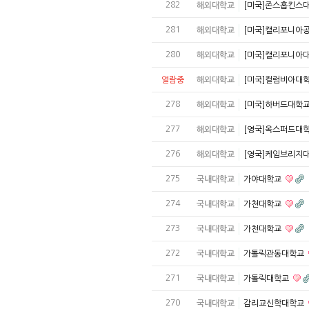
282
해외대학교
[미국]존스홉킨스
281
해외대학교
[미국]캘리포니아
280
해외대학교
[미국]캘리포니아
열람중
해외대학교
[미국]컬럼비아대
278
해외대학교
[미국]하버드대학
277
해외대학교
[영국]옥스퍼드대
276
해외대학교
[영국]케임브리지
275
국내대학교
가야대학교
274
국내대학교
가천대학교
273
국내대학교
가천대학교
272
국내대학교
가톨릭관동대학교
271
국내대학교
가톨릭대학교
270
국내대학교
감리교신학대학교