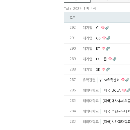
1 페이지
Total 292건
번호
292
대기업
CJ
291
대기업
GS
290
대기업
KT
289
대기업
LG그룹
288
대기업
SK
287
유학관련
YBM유학센터
286
해외대학교
[미국]UCLA
285
해외대학교
[미국]메사추세츠
284
해외대학교
[미국]스탠포드대
283
해외대학교
[미국]시카고대학