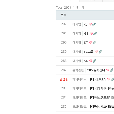
1 페이지
Total 292건
번호
292
대기업
CJ
291
대기업
GS
290
대기업
KT
289
대기업
LG그룹
288
대기업
SK
287
유학관련
YBM유학센터
열람중
해외대학교
[미국]UCLA
285
해외대학교
[미국]메사추세츠
284
해외대학교
[미국]스탠포드대
283
해외대학교
[미국]시카고대학