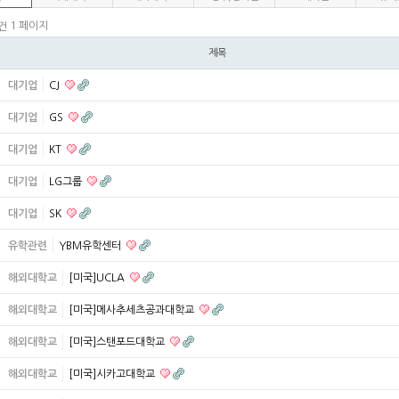
1 페이지
2건
제목
대기업
CJ
대기업
GS
대기업
KT
대기업
LG그룹
대기업
SK
유학관련
YBM유학센터
해외대학교
[미국]UCLA
해외대학교
[미국]메사추세츠공과대학교
해외대학교
[미국]스탠포드대학교
해외대학교
[미국]시카고대학교