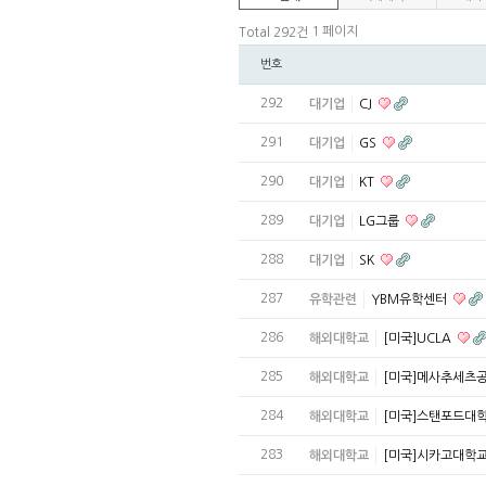
1 페이지
Total 292건
번호
292
대기업
CJ
291
대기업
GS
290
대기업
KT
289
대기업
LG그룹
288
대기업
SK
287
유학관련
YBM유학센터
286
해외대학교
[미국]UCLA
285
해외대학교
[미국]메사추세츠
284
해외대학교
[미국]스탠포드대
283
해외대학교
[미국]시카고대학