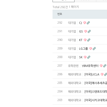
1 페이지
Total 292건
번호
292
대기업
CJ
291
대기업
GS
290
대기업
KT
289
대기업
LG그룹
288
대기업
SK
287
유학관련
YBM유학센터
286
해외대학교
[미국]UCLA
285
해외대학교
[미국]메사추세츠
284
해외대학교
[미국]스탠포드대
283
해외대학교
[미국]시카고대학