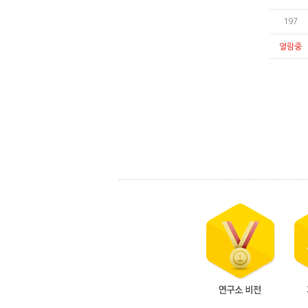
197
열람중