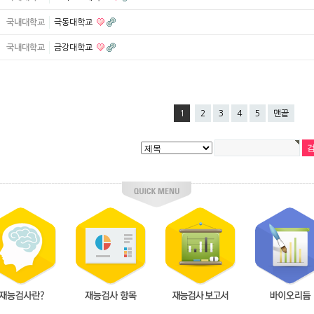
국내대학교
극동대학교
국내대학교
금강대학교
1
2
3
4
5
맨끝