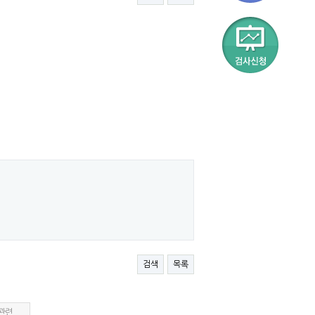
검색
목록
관련