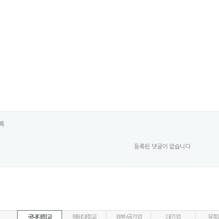
록
등록된 댓글이 없습니다.
국내대학교
해외대학교
정부/공기업
대기업
유학