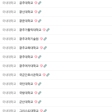
국내대학교
공주대학교
국내대학교
광신대학교
국내대학교
광운대학교
국내대학교
광주가톨릭대학교
국내대학교
광주과학기술원
국내대학교
광주교육대학교
국내대학교
광주대학교
국내대학교
광주여자대학교
국내대학교
국군간호사관학교
국내대학교
국민대학교
국내대학교
국방대학교
국내대학교
군산대학교
국내대학교
그리스도대학교