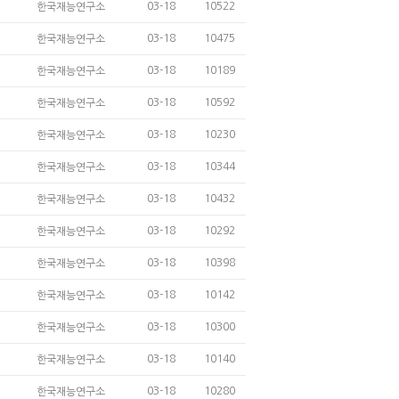
03-18
10522
한국재능연구소
03-18
10475
한국재능연구소
03-18
10189
한국재능연구소
03-18
10592
한국재능연구소
03-18
10230
한국재능연구소
03-18
10344
한국재능연구소
03-18
10432
한국재능연구소
03-18
10292
한국재능연구소
03-18
10398
한국재능연구소
03-18
10142
한국재능연구소
03-18
10300
한국재능연구소
03-18
10140
한국재능연구소
03-18
10280
한국재능연구소