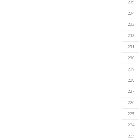
235
234
233
232
231
230
229
228
227
226
225
224
223