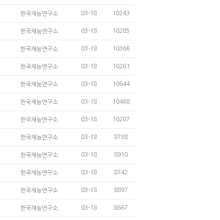
03-18
10243
한국재능연구소
03-18
10285
한국재능연구소
03-18
10366
한국재능연구소
03-18
10261
한국재능연구소
03-18
10644
한국재능연구소
03-18
10468
한국재능연구소
03-18
10207
한국재능연구소
03-18
8738
한국재능연구소
03-18
8910
한국재능연구소
03-18
8742
한국재능연구소
03-18
8897
한국재능연구소
03-18
8667
한국재능연구소