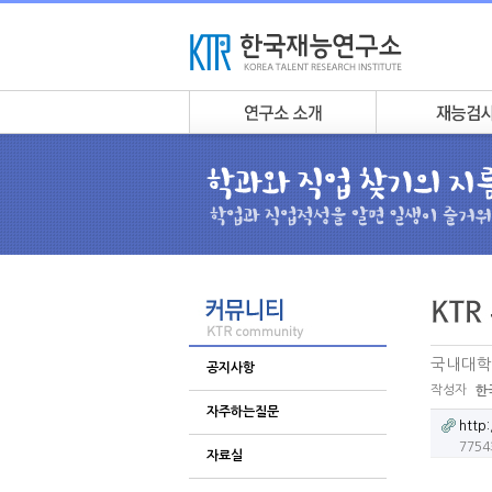
국내대학
공지사항
작성자
한
자주하는질문
http
775
자료실