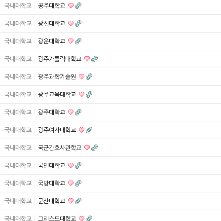
국내대학교
공주대학교
국내대학교
광신대학교
국내대학교
광운대학교
국내대학교
광주가톨릭대학교
국내대학교
광주과학기술원
국내대학교
광주교육대학교
국내대학교
광주대학교
국내대학교
광주여자대학교
국내대학교
국군간호사관학교
국내대학교
국민대학교
국내대학교
국방대학교
국내대학교
군산대학교
국내대학교
그리스도대학교