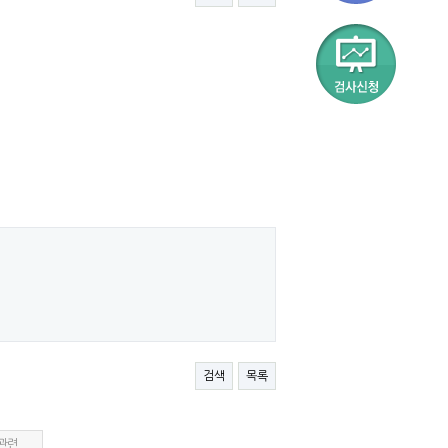
검색
목록
관련