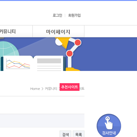
추천사이트
Home
>
커뮤니티
>
KTR 추천사이트
검색
목록