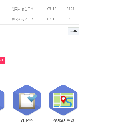
03-18
8595
한국재능연구소
03-18
8789
한국재능연구소
목록