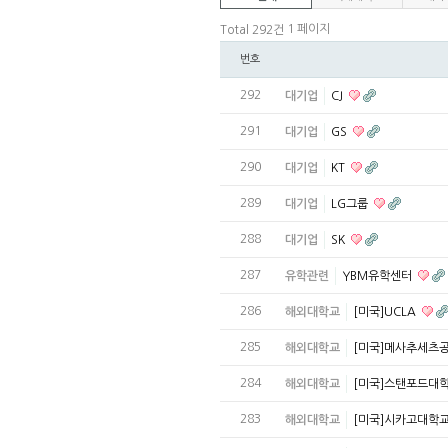
1 페이지
Total 292건
번호
292
대기업
CJ
291
대기업
GS
290
대기업
KT
289
대기업
LG그룹
288
대기업
SK
287
유학관련
YBM유학센터
286
해외대학교
[미국]UCLA
285
해외대학교
[미국]메사추세츠
284
해외대학교
[미국]스탠포드대
283
해외대학교
[미국]시카고대학