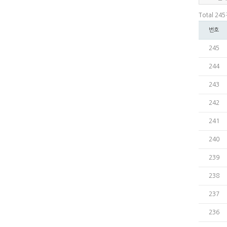
Total 24
번호
245
244
243
242
241
240
239
238
237
236