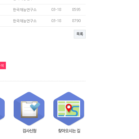
03-18
8595
한국재능연구소
03-18
8790
한국재능연구소
목록