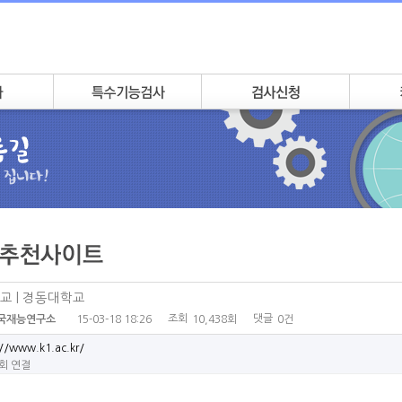
교 | 경동대학교
조회
댓글
15-03-18 18:26
10,438회
0건
국재능연구소
://www.k1.ac.kr/
2회 연결