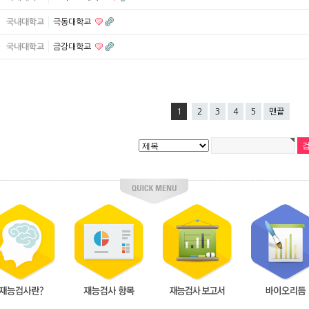
국내대학교
극동대학교
국내대학교
금강대학교
1
2
3
4
5
맨끝