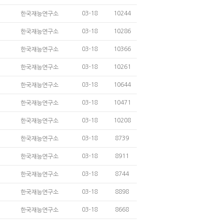
03-18
10244
한국재능연구소
03-18
10286
한국재능연구소
03-18
10366
한국재능연구소
03-18
10261
한국재능연구소
03-18
10644
한국재능연구소
03-18
10471
한국재능연구소
03-18
10208
한국재능연구소
03-18
8739
한국재능연구소
03-18
8911
한국재능연구소
03-18
8744
한국재능연구소
03-18
8898
한국재능연구소
03-18
8668
한국재능연구소