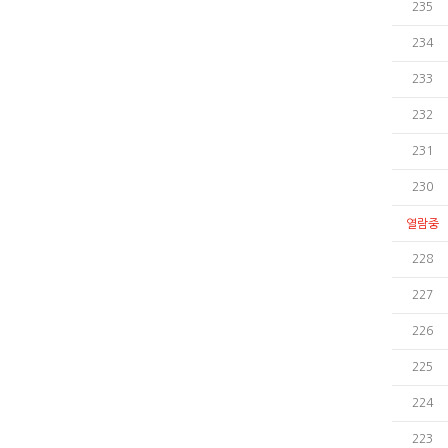
235
234
233
232
231
230
열람중
228
227
226
225
224
223