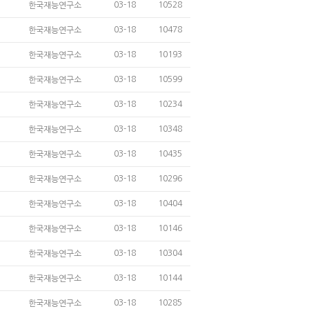
03-18
10528
한국재능연구소
03-18
10478
한국재능연구소
03-18
10193
한국재능연구소
03-18
10599
한국재능연구소
03-18
10234
한국재능연구소
03-18
10348
한국재능연구소
03-18
10435
한국재능연구소
03-18
10296
한국재능연구소
03-18
10404
한국재능연구소
03-18
10146
한국재능연구소
03-18
10304
한국재능연구소
03-18
10144
한국재능연구소
03-18
10285
한국재능연구소