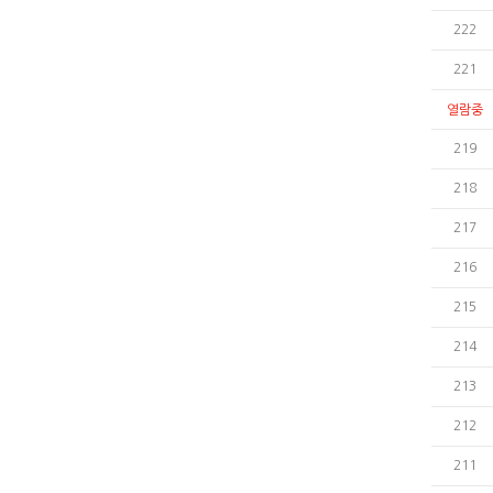
222
221
열람중
219
218
217
216
215
214
213
212
211