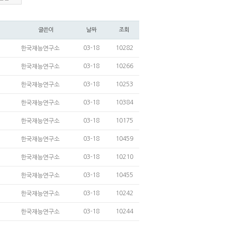
글쓴이
날짜
조회
03-18
10282
한국재능연구소
03-18
10266
한국재능연구소
03-18
10253
한국재능연구소
03-18
10384
한국재능연구소
03-18
10175
한국재능연구소
03-18
10459
한국재능연구소
03-18
10210
한국재능연구소
03-18
10455
한국재능연구소
03-18
10242
한국재능연구소
03-18
10244
한국재능연구소