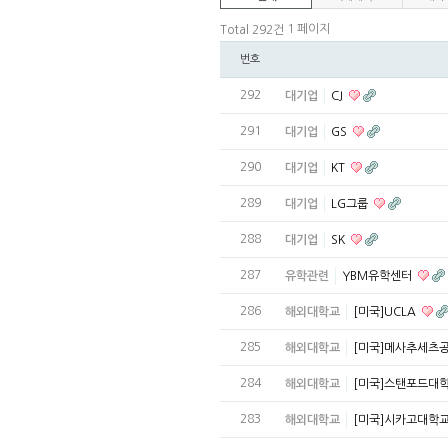
1 페이지
Total 292건
번호
292
대기업
CJ
291
대기업
GS
290
대기업
KT
289
대기업
LG그룹
288
대기업
SK
287
유학관련
YBM유학센터
286
해외대학교
[미국]UCLA
285
해외대학교
[미국]메사추세츠
284
해외대학교
[미국]스탠포드대
283
해외대학교
[미국]시카고대학