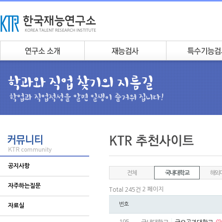
공지사항
전체
국내대학교
해외
자주하는질문
2 페이지
Total 245건
번호
자료실
195