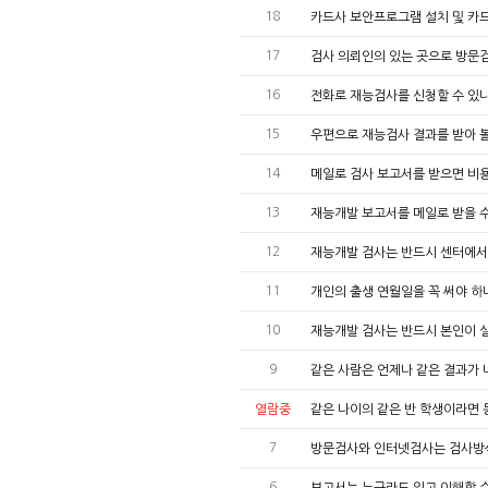
18
카드사 보안프로그램 설치 및 카
17
검사 의뢰인의 있는 곳으로 방문
16
전화로 재능검사를 신청할 수 있
15
우편으로 재능검사 결과를 받아 볼
14
메일로 검사 보고서를 받으면 비
13
재능개발 보고서를 메일로 받을 
12
재능개발 검사는 반드시 센터에서
11
개인의 출생 연월일을 꼭 써야 하
10
재능개발 검사는 반드시 본인이 
9
같은 사람은 언제나 같은 결과가
열람중
같은 나이의 같은 반 학생이라면
7
방문검사와 인터넷검사는 검사방
6
보고서는 누구라도 읽고 이해할 