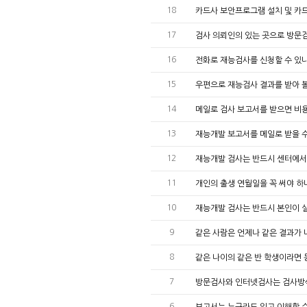
18
카드사 보안프로그램 설치 및 카
17
검사 의뢰인의 있는 곳으로 방문
16
전화로 재능검사를 신청할 수 있
15
우편으로 재능검사 결과를 받아 볼
14
메일로 검사 보고서를 받으면 비
13
재능개발 보고서를 메일로 받을 
12
재능개발 검사는 반드시 센터에서
11
개인의 출생 연월일을 꼭 써야 하
10
재능개발 검사는 반드시 본인이 
9
같은 사람은 언제나 같은 결과가
8
같은 나이의 같은 반 학생이라면
7
방문검사와 인터넷검사는 검사방
6
보고서는 누구라도 읽고 이해할 