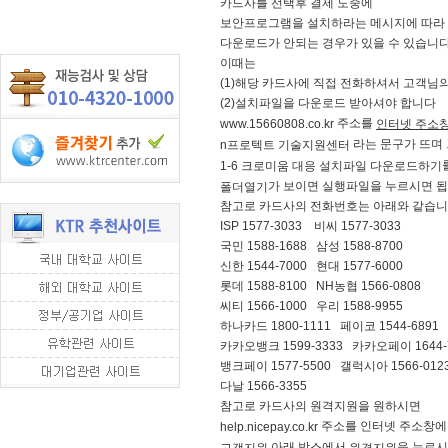
카드사를 선택후 결제 도중에
보안프로그램을 설치하라는 메시지에 따라
다운로드가 안되는 경우가 있을 수 있습니
이때는
(1)해당 카드사에 직접 전화하셔서 고객님
(2)설치파일을 다운로드 받아셔야 합니다
주소를
www.15660808.co.kr
인터넷 주소창
라는 문구가 뜨며 
n프로텍트 기술지원센터
1-6 크로미움 대응 설치파일 다운로드하기
가 보이면 실행파일을 누르시면 
폴더열기
참고로 카드사의 전화번호는 아래와 같습
ISP 1577-3033 비씨 1577-3033
국민 1588-1688 삼성 1588-8700
신한 1544-7000 현대 1577-6000
롯데 1588-8100 NH농협 1566-0808
씨티 1566-1000 우리 1588-9955
하나카드 1800-1111 페이코 1544-6891
카카오뱅크 1599-3333 카카오페이 1644-
뱅크페이 1577-5500 갤럭시아 1566-012
다날 1566-3355
참고로 카드사의 원격지원을 원하시면
주소를 인터넷 주소창에
help.nicepay.co.kr
아래 박스에서
을 누르시