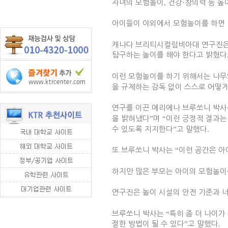
자녀의 모험놀이
,
건강
·
창의력 등 
아이들이 야외에서 모험놀이를 하면 
캐나다 브리티시컬럼비아대 연구진은 
탐구하는 놀이를 해야 한다고 밝혔다
이런 모험놀이를 하기 위해서는 나무와
을 규제하는 감독 없이 스스로 어떻
연구를 이끈 메리에나 브루쏘니 박
을 밝혀냈다
”
며
“
이런 긍정적 결과는
수 있도록 지지한다
”
고 말했다
.
또 브루쏘니 박사는
“
이런 공간은 아
하지만 많은 부모는 아이의 모험놀이
연구진은 놀이 시설의 안전 기준과 너
브루쏘니 박사는
“
특히 좀 더 나이가
절한 방법이 될 수 있다
”
고 말했다
.