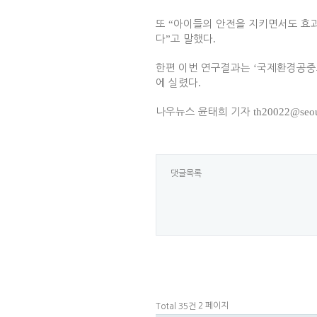
또
“
아이들의 안전을 지키면서도 효과
다
”
고 말했다
.
한편 이번 연구결과는
‘
국제환경공중
에 실렸다
.
나우뉴스 윤태희 기자
th20022@seou
댓글목록
2 페이지
Total 35건