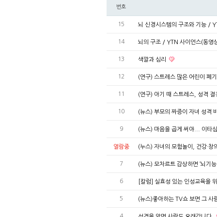
번호
15
뇌 신경시스템의 구조와 기능 / Y
14
뇌의 구조 / YTN 사이언스(동영
13
색깔과 심리
12
(연구) 스트레스 많은 어린이 폐
11
(연구) 아기 때 스트레스, 성격 
10
(뉴스) 부모의 짜증이 자녀 성격
9
(뉴스) 마음을 곱게 써야... 이타
열람중
(누스) 자녀의 모험놀이, 건강·창
7
(뉴스) 모차르트 감상하면 ‘뇌기능 
6
[칼럼] 실효성 있는 인성교육을 
5
(뉴스)좋아하는 TV쇼 보면 그 사
4
성격을 알면 사랑도 오래갑니다.