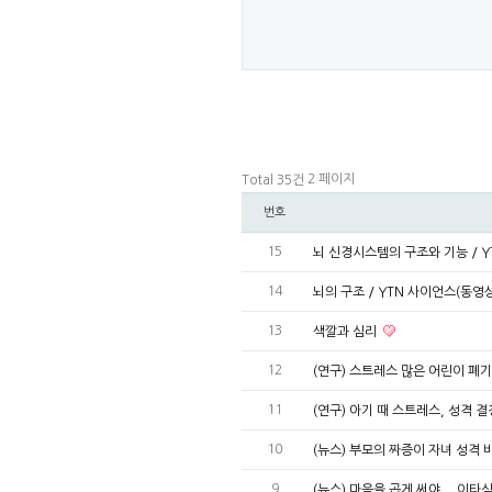
2 페이지
Total 35건
번호
15
뇌 신경시스템의 구조와 기능 / Y
14
뇌의 구조 / YTN 사이언스(동영
13
색깔과 심리
12
(연구) 스트레스 많은 어린이 폐
11
(연구) 아기 때 스트레스, 성격 
10
(뉴스) 부모의 짜증이 자녀 성격
9
(뉴스) 마음을 곱게 써야... 이타