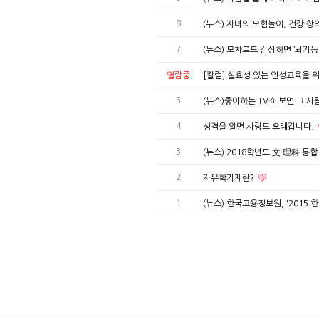
8
(누스) 자녀의 모험놀이, 건강·창
7
(뉴스) 모차르트 감상하면 ‘뇌기능 
열람중
[칼럼] 실효성 있는 인성교육을 
5
(뉴스)좋아하는 TV쇼 보면 그 사
4
성격을 알면 사랑도 오래갑니다.
3
(뉴스) 2018학년도 文·理科 통
2
자유학기제란?
1
(뉴스) 한국고용정보원, '2015