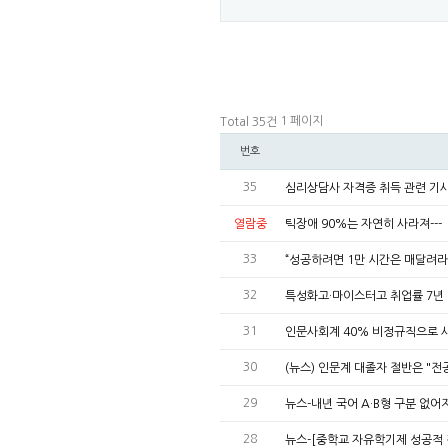
1 페이지
Total 35건
번호
35
심리상담사 자격증 취득 관련 기
열람중
틱장애 90%는 자연히 사라져---
33
“성공하려면 1만 시간은 매달려라
32
특성화고·마이스터고 취업률 7년
31
인문사회계 40% 비정규직으로 
30
(뉴스) 인문계 대졸자 절반은 "전
29
뉴스-내년 국어 A·B형 구분 없
28
뉴스-[중학교 자유학기제 성공적 정