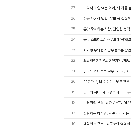
27
보라색 과일 먹는 아이, 뇌 기증
26
아동 자존감 발달, 부모 중 실질적
25
쓴맛 좋아하는 사람, 잔인한 성격 
24
공부 스트레스에…부모에 ‘욱’하고 
23
좌뇌형 우뇌형의 공부잘하는 방법
22
죄뇌형인가? 우뇌형인가? 구별법 
21
김대식 카이스트 교수 [뇌,나,그
20
BBC 다큐] 뇌 이야기 1부 인간
19
공감의 시대, 왜 다윈인가 - 뇌 (
18
브레인의 본질, 뇌간 / YTN D
17
방황하는 청소년, 사춘기의 뇌는 
16
매탐인 뇌구조 - 뇌구조와 영역별