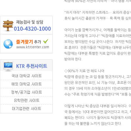
틱장애 90%는 자연히 사라져… 아이 행동 지
"하지 마라" 지적하면 스트레스… 오히려 증상 
휴식·놀이시간 충분히 가져야… 욕·폭력 등 심
아이가 눈을 깜빡거리거나, 어깨를 들썩이는 등
거리는데 어떻게 고치나" "틱장애를 치료하려면
보하는 병의원만 수십 곳이 나온다. 하지만 틱장
로 흔하다. 전문가들은 "틱장애는 대부분 놔두
틱장애는 대부분 특별한 치료 없이도 증상이 완화
받아야 한다.
◇90%가 치료 안 해도 나아
틱장애 증상은 눈·코·입 등을 찡긋거리거나, 고
원인은 유전적인 요인, 뇌 기능 이상, 호르몬 이
의 경우 19세 이하 소아청소년이 1만4598
수는 "주로 학령기에 처음 발병한다"며 "보통
이렇게 나타난 틱 증상은 대부분 일시적이다. 이
국 등에서는 10대 후반이면 없어진다고 하고,
복되는 편이다. 나이가 들어서도 틱장애가 사라
을 하는 데 불편을 느끼지 않는다고 한다.