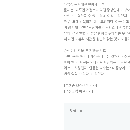
◇증상 무시해야 완화에 도움
문제는, 놔두면 저절로 사라질 증상인데도 부모
요인으로 악화될 수 있는 질병"이라고 말했다. 
자주, 오래 반복되게 하는 요인이다. 이문수 
지 않게 봤다"며 "틱장애를 진단받았다고 특별한
요하다"고 말했다. 증상 완화를 위해서는 부모뿐
이 시간과 휴식 시간을 충분히 갖는 것도 도움이
◇심하면 약물, 인지행동 치료
다만, 욕을 하거나 자신을 때리는 것처럼 일상
아야 한다. 치료는 도파민을 차단하는 약물을 주
치료도 시행한다. 안동현 교수는 "틱 증상에도
법을 익힐 수 있다"고 말했다.
[한희준 헬스조선 기자]
[조선닷컴 바로가기]
댓글목록