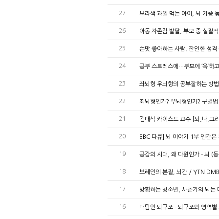
27
보라색 과일 먹는 아이, 뇌 기증
26
아동 자존감 발달, 부모 중 실질적
25
쓴맛 좋아하는 사람, 잔인한 성격 
24
공부 스트레스에…부모에 ‘욱’하고 
23
좌뇌형 우뇌형의 공부잘하는 방법
22
죄뇌형인가? 우뇌형인가? 구별법 
21
김대식 카이스트 교수 [뇌,나,그
20
BBC 다큐] 뇌 이야기 1부 인간
19
공감의 시대, 왜 다윈인가 - 뇌 (
18
브레인의 본질, 뇌간 / YTN D
17
방황하는 청소년, 사춘기의 뇌는 
16
매탐인 뇌구조 - 뇌구조와 영역별