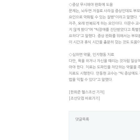
◇증상 무시해야 완화에 도움
문제는, 놔두면 저절로 사라질 증상인데도 부모
요인으로 악화될 수 있는 질병"이라고 말했다. 
자주, 오래 반복되게 하는 요인이다. 이문수 
지 않게 봤다"며 "틱장애를 진단받았다고 특별한
요하다"고 말했다. 증상 완화를 위해서는 부모뿐
이 시간과 휴식 시간을 충분히 갖는 것도 도움이
◇심하면 약물, 인지행동 치료
다만, 욕을 하거나 자신을 때리는 것처럼 일상
아야 한다. 치료는 도파민을 차단하는 약물을 주
치료도 시행한다. 안동현 교수는 "틱 증상에도
법을 익힐 수 있다"고 말했다.
[한희준 헬스조선 기자]
[조선닷컴 바로가기]
댓글목록