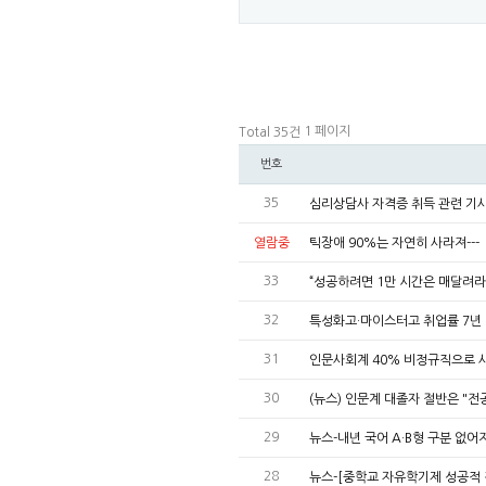
1 페이지
Total 35건
번호
35
심리상담사 자격증 취득 관련 기
열람중
틱장애 90%는 자연히 사라져---
33
“성공하려면 1만 시간은 매달려라
32
특성화고·마이스터고 취업률 7년
31
인문사회계 40% 비정규직으로 
30
(뉴스) 인문계 대졸자 절반은 "전
29
뉴스-내년 국어 A·B형 구분 없
28
뉴스-[중학교 자유학기제 성공적 정