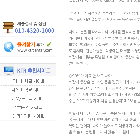
틱장애 90%는 자연히 사라져… 아이 행동 지
"하지 마라" 지적하면 스트레스… 오히려 증상 
휴식·놀이시간 충분히 가져야… 욕·폭력 등 심
아이가 눈을 깜빡거리거나, 어깨를 들썩이는 등
거리는데 어떻게 고치나" "틱장애를 치료하려면
보하는 병의원만 수십 곳이 나온다. 하지만 틱장
로 흔하다. 전문가들은 "틱장애는 대부분 놔두
틱장애는 대부분 특별한 치료 없이도 증상이 완화
받아야 한다.
◇90%가 치료 안 해도 나아
틱장애 증상은 눈·코·입 등을 찡긋거리거나, 고
원인은 유전적인 요인, 뇌 기능 이상, 호르몬 이
의 경우 19세 이하 소아청소년이 1만4598
수는 "주로 학령기에 처음 발병한다"며 "보통
이렇게 나타난 틱 증상은 대부분 일시적이다. 이
국 등에서는 10대 후반이면 없어진다고 하고,
복되는 편이다. 나이가 들어서도 틱장애가 사라
을 하는 데 불편을 느끼지 않는다고 한다.