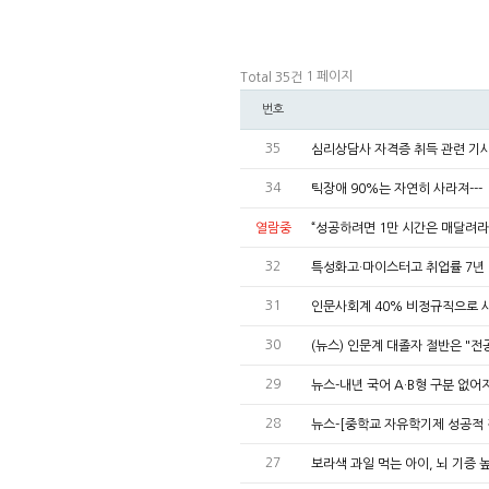
1 페이지
Total 35건
번호
35
심리상담사 자격증 취득 관련 기
34
틱장애 90%는 자연히 사라져---
열람중
“성공하려면 1만 시간은 매달려라
32
특성화고·마이스터고 취업률 7년
31
인문사회계 40% 비정규직으로 
30
(뉴스) 인문계 대졸자 절반은 "전
29
뉴스-내년 국어 A·B형 구분 없
28
뉴스-[중학교 자유학기제 성공적 정
27
보라색 과일 먹는 아이, 뇌 기증