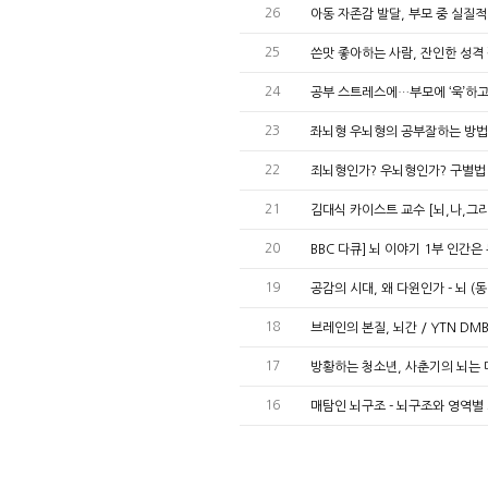
26
아동 자존감 발달, 부모 중 실질적
25
쓴맛 좋아하는 사람, 잔인한 성격 
24
공부 스트레스에…부모에 ‘욱’하고 
23
좌뇌형 우뇌형의 공부잘하는 방법
22
죄뇌형인가? 우뇌형인가? 구별법 
21
김대식 카이스트 교수 [뇌,나,그
20
BBC 다큐] 뇌 이야기 1부 인간
19
공감의 시대, 왜 다윈인가 - 뇌 (
18
브레인의 본질, 뇌간 / YTN D
17
방황하는 청소년, 사춘기의 뇌는 
16
매탐인 뇌구조 - 뇌구조와 영역별