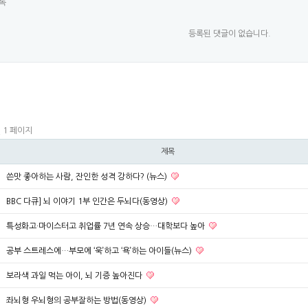
록
등록된 댓글이 없습니다.
1 페이지
건
제목
쓴맛 좋아하는 사람, 잔인한 성격 강하다? (뉴스)
BBC 다큐] 뇌 이야기 1부 인간은 두뇌다(동영상)
특성화고·마이스터고 취업률 7년 연속 상승…대학보다 높아
공부 스트레스에…부모에 ‘욱’하고 ‘욕’하는 아이들(뉴스)
보라색 과일 먹는 아이, 뇌 기증 높아진다
좌뇌형 우뇌형의 공부잘하는 방법(동영상)