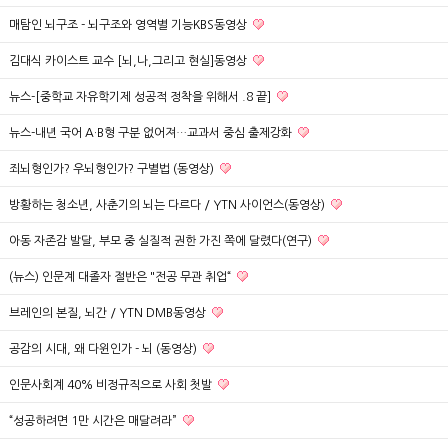
매탐인 뇌구조 - 뇌구조와 영역별 기능KBS동영상
김대식 카이스트 교수 [뇌,나,그리고 현실]동영상
뉴스-[중학교 자유학기제 성공적 정착을 위해서 .8 끝]
뉴스-내년 국어 A·B형 구분 없어져…교과서 중심 출제강화
죄뇌형인가? 우뇌형인가? 구별법 (동영상)
방황하는 청소년, 사춘기의 뇌는 다르다 / YTN 사이언스(동영상)
아동 자존감 발달, 부모 중 실질적 권한 가진 쪽에 달렸다(연구)
(뉴스) 인문계 대졸자 절반은 "전공 무관 취업“
브레인의 본질, 뇌간 / YTN DMB동영상
공감의 시대, 왜 다윈인가 - 뇌 (동영상)
인문사회계 40% 비정규직으로 사회 첫발
“성공하려면 1만 시간은 매달려라”