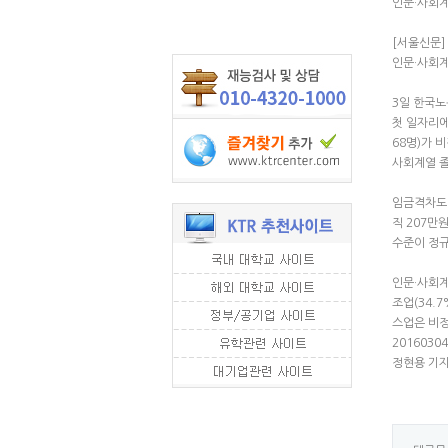
인문·사회
[서울신문]
인문·사회계
3일 한국노
첫 일자리에
68명)가 
사회계열 졸
임금격차도 
직 207만
수준이 정규
인문·사회계
조업(34.
스업은 비정
20160304
정현용 기