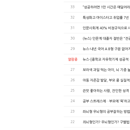
33
“성공하려면 1만 시간은 매달려라
32
특성화고·마이스터고 취업률 7년
31
인문사회계 40% 비정규직으로 
30
(뉴스) 인문계 대졸자 절반은 "전
29
뉴스-내년 국어 A·B형 구분 없
열람중
뉴스-[중학교 자유학기제 성공적 정
27
보라색 과일 먹는 아이, 뇌 기증
26
아동 자존감 발달, 부모 중 실질적
25
쓴맛 좋아하는 사람, 잔인한 성격 
24
공부 스트레스에…부모에 ‘욱’하고 
23
좌뇌형 우뇌형의 공부잘하는 방법
22
죄뇌형인가? 우뇌형인가? 구별법 