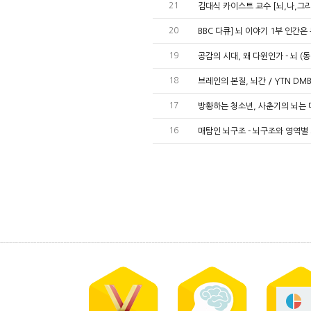
21
김대식 카이스트 교수 [뇌,나,그
20
BBC 다큐] 뇌 이야기 1부 인간
19
공감의 시대, 왜 다윈인가 - 뇌 (
18
브레인의 본질, 뇌간 / YTN D
17
방황하는 청소년, 사춘기의 뇌는 
16
매탐인 뇌구조 - 뇌구조와 영역별