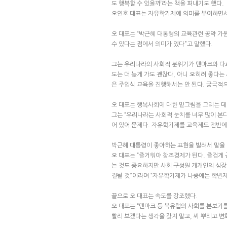
도 행복할 수 있을까’라는 책을 펴내기도 했다.
오연호 대표는 자유학기제에 의미를 부여하면서
오 대표는 “박근혜 대통령의 교육관련 공약 가
수 있다는 점에서 의미가 있다”고 말했다.
그는 우리나라의 사회적 분위기가 덴마크와 다르다
도는 더 늦게 가도 괜찮다, 아니 오히려 좋다는
은 주입식 교육을 진행해서는 안 된다. 궁극적
오 대표는 행복사회에 대한 밑그림을 그리는 데
그는 “우리나라는 사회적 눈치를 너무 많이 본다
어 있어 문제다. 자유학기제를 교육제도 전반에
박근혜 대통령이 좋아하는 표현을 빌려서 말을
오 대표는 “즐거워야 창조경제가 된다. 즐겁게
는 것도 중요하지만 사회 구성원 개개인의 심장
결될 것”이라며 “자유학기제가 나중에는 학년제
끝으로 오 대표는 속도를 강조했다.
오 대표는 “덴마크 등 북유럽의 사회를 본보기를
빨리 보겠다는 생각을 갖지 말고, 씨 뿌리고 변