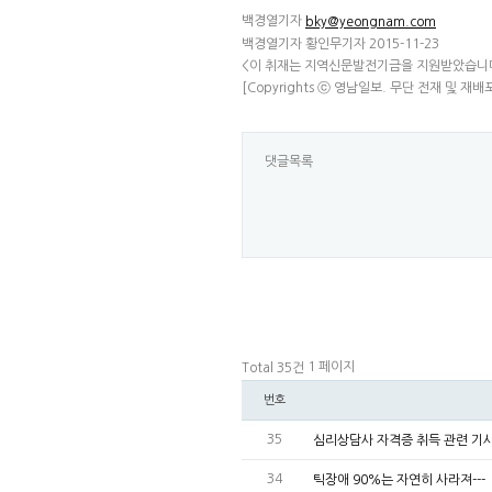
백경열기자
bky@yeongnam.com
백경열기자 황인무기자 2015-11-23
<이 취재는 지역신문발전기금을 지원받았습니
[Copyrights ⓒ 영남일보. 무단 전재 및 재배
댓글목록
1 페이지
Total 35건
번호
35
심리상담사 자격증 취득 관련 기
34
틱장애 90%는 자연히 사라져---