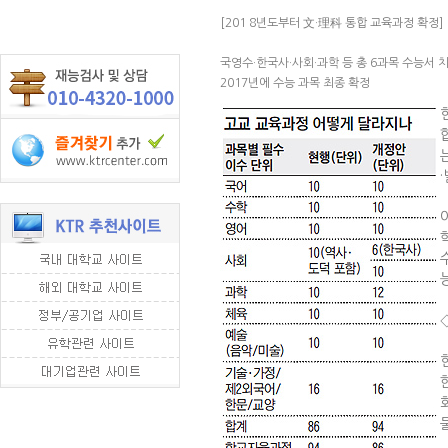
[201 8년도부터 文·理科 통합 교육과정 확정]
국영수·한국사·사회·과학 등 총 6과목 수능서 
2017년에 수능 과목 최종 확정