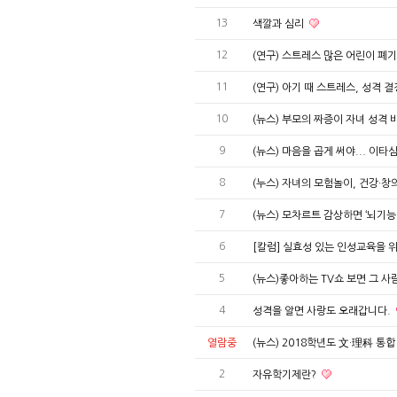
13
색깔과 심리
12
(연구) 스트레스 많은 어린이 폐
11
(연구) 아기 때 스트레스, 성격 
10
(뉴스) 부모의 짜증이 자녀 성격
9
(뉴스) 마음을 곱게 써야... 이타
8
(누스) 자녀의 모험놀이, 건강·창
7
(뉴스) 모차르트 감상하면 ‘뇌기능 
6
[칼럼] 실효성 있는 인성교육을 
5
(뉴스)좋아하는 TV쇼 보면 그 사
4
성격을 알면 사랑도 오래갑니다.
열람중
(뉴스) 2018학년도 文·理科 통
2
자유학기제란?