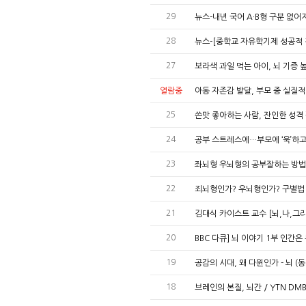
29
뉴스-내년 국어 A·B형 구분 없
28
뉴스-[중학교 자유학기제 성공적 정
27
보라색 과일 먹는 아이, 뇌 기증
열람중
아동 자존감 발달, 부모 중 실질적
25
쓴맛 좋아하는 사람, 잔인한 성격 
24
공부 스트레스에…부모에 ‘욱’하고 
23
좌뇌형 우뇌형의 공부잘하는 방법
22
죄뇌형인가? 우뇌형인가? 구별법 
21
김대식 카이스트 교수 [뇌,나,그
20
BBC 다큐] 뇌 이야기 1부 인간
19
공감의 시대, 왜 다윈인가 - 뇌 (
18
브레인의 본질, 뇌간 / YTN D