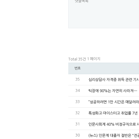
댓글목록
1 페이지
Total 35건
번호
35
심리상담사 자격증 취득 관련 기
34
틱장애 90%는 자연히 사라져---
33
“성공하려면 1만 시간은 매달려라
32
특성화고·마이스터고 취업률 7년
31
인문사회계 40% 비정규직으로 
30
(뉴스) 인문계 대졸자 절반은 "전