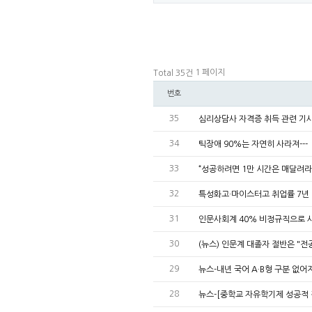
1 페이지
Total 35건
번호
35
심리상담사 자격증 취득 관련 기
34
틱장애 90%는 자연히 사라져---
33
“성공하려면 1만 시간은 매달려라
32
특성화고·마이스터고 취업률 7년
31
인문사회계 40% 비정규직으로 
30
(뉴스) 인문계 대졸자 절반은 "전
29
뉴스-내년 국어 A·B형 구분 없
28
뉴스-[중학교 자유학기제 성공적 정