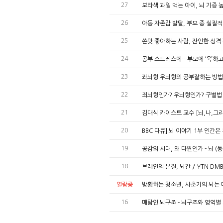
27
보라색 과일 먹는 아이, 뇌 기증
26
아동 자존감 발달, 부모 중 실질적
25
쓴맛 좋아하는 사람, 잔인한 성격 
24
공부 스트레스에…부모에 ‘욱’하고 
23
좌뇌형 우뇌형의 공부잘하는 방법
22
죄뇌형인가? 우뇌형인가? 구별법 
21
김대식 카이스트 교수 [뇌,나,그
20
BBC 다큐] 뇌 이야기 1부 인간
19
공감의 시대, 왜 다윈인가 - 뇌 (
18
브레인의 본질, 뇌간 / YTN D
열람중
방황하는 청소년, 사춘기의 뇌는 
16
매탐인 뇌구조 - 뇌구조와 영역별