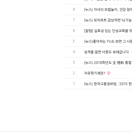
8
(누스) 자녀의 모험놀이, 건강·창
7
(뉴스) 모차르트 감상하면 ‘뇌기능 
6
[칼럼] 실효성 있는 인성교육을 
5
(뉴스)좋아하는 TV쇼 보면 그 사
4
성격을 알면 사랑도 오래갑니다.
3
(뉴스) 2018학년도 文·理科 통
2
자유학기제란?
1
(뉴스) 한국고용정보원, '2015