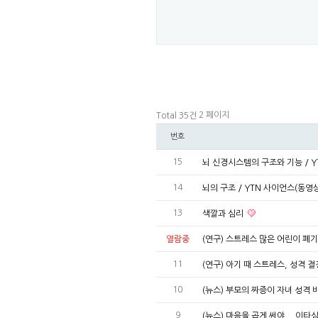
2 페이지
Total 35건
번호
15
뇌 신경시스템의 구조와 기능 / Y
14
뇌의 구조 / YTN 사이언스(동영
13
색깔과 심리
열람중
(연구) 스트레스 많은 어린이 폐
11
(연구) 아기 때 스트레스, 성격 
10
(뉴스) 부모의 짜증이 자녀 성격
9
(뉴스) 마음을 곱게 써야... 이타