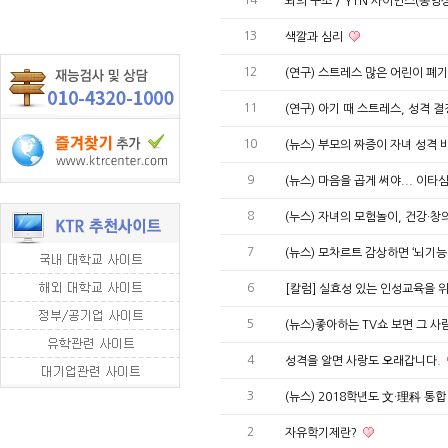
뇌의 구조 / YTN 사이언스(동영
13
색깔과 심리
12
(연구) 스트레스 많은 어린이 폐
11
(연구) 아기 때 스트레스, 성격 
10
(뉴스) 부모의 짜증이 자녀 성격
9
(뉴스) 마음을 곱게 써야... 이타
8
(누스) 자녀의 모험놀이, 건강·창
7
(뉴스) 모차르트 감상하면 ‘뇌기능 
6
[칼럼] 실효성 있는 인성교육을 
5
(뉴스)좋아하는 TV쇼 보면 그 사
4
성격을 알면 사랑도 오래갑니다.
3
(뉴스) 2018학년도 文·理科 통
2
자유학기제란?